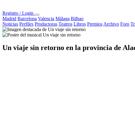
Registro / Login
Madrid
Barcelona
Valencia
Málaga
Bilbao
Noticias
Perfiles
Productoras
Teatros
Libros
Premios
Archivo
Foro
Tr
Un viaje sin retorno
en la provincia de Ala