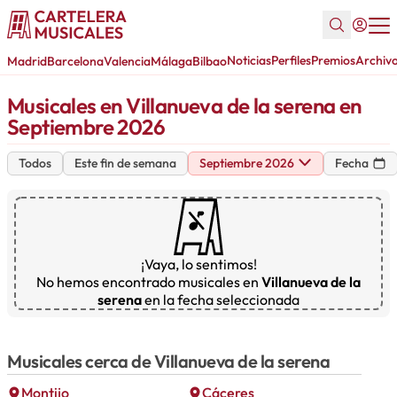
Noticias
Perfiles
Premios
Archiv
Madrid
Barcelona
Valencia
Málaga
Bilbao
Musicales en Villanueva de la serena en
Septiembre 2026
Todos
Este fin de semana
Septiembre 2026
Fecha
¡Vaya, lo sentimos!
No hemos encontrado musicales en
Villanueva de la
serena
en la fecha seleccionada
Musicales cerca de Villanueva de la serena
Montijo
Cáceres