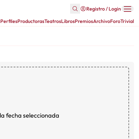
Registro / Login
s
Perfiles
Productoras
Teatros
Libros
Premios
Archivo
Foro
Trivial
la fecha seleccionada