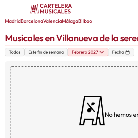
Madrid
Barcelona
Valencia
Málaga
Bilbao
Musicales en Villanueva de la ser
Todos
Este fin de semana
Febrero 2027
Fecha
No hemos e