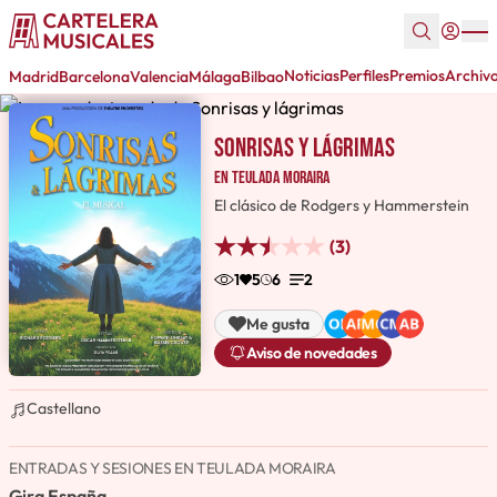
Noticias
Perfiles
Premios
Archiv
Madrid
Barcelona
Valencia
Málaga
Bilbao
Sonrisas y lágrimas
en Teulada Moraira
El clásico de Rodgers y Hammerstein
(3)
1
5
6
2
Me gusta
Aviso de novedades
Castellano
ENTRADAS Y SESIONES EN TEULADA MORAIRA
Gira España