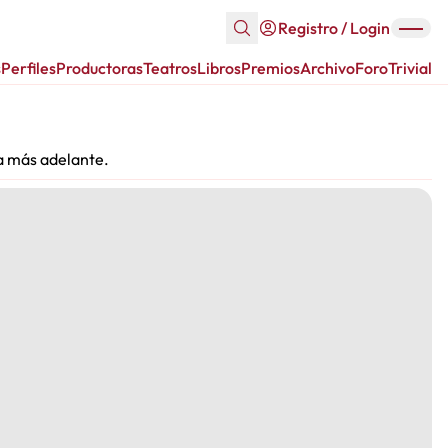
Registro / Login
s
Perfiles
Productoras
Teatros
Libros
Premios
Archivo
Foro
Trivial
a más adelante.