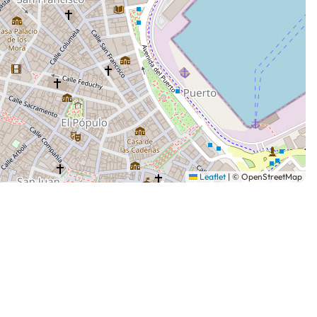
Leaflet
|
© OpenStreetMap