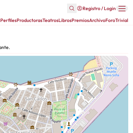
Registro / Login
s
Perfiles
Productoras
Teatros
Libros
Premios
Archivo
Foro
Trivial
ante.