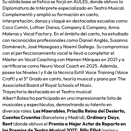
Su sólida base artística se forjó en AULES, donde obtuvo la
Diplomatura de Intérprete especializado en Teatro Musical.
Complementó y amplió su formación en canto,
interpretación, danza y claqué en destacadas escuelas como
Coco Comín, Luthier Dansa, Company & Company, Anna
Maleras y Vocal Factory. En el ámbito del canto, ha estudiado
con reconocidos profesionales como Daniel Anglès, Susanna
Domènech, José Masegosa y Noemí Gallego. Su compromiso
con el perfeccionamiento vocal le llevó a completar el
Máster en Vocal Coaching con Mamen Márquez en 2021 y a
certificarse como Neuro Vocal Coach en 2025. Además,
posee los Niveles I y II de la técnica Estill Voice Training (Voice
Craft) y el 5º Grado en canto, teoría musical y piano por The
Associated Board of Royal Schools of Music.
Trayectoria destacada en el Teatro musical
Albert Bolea ha participado en una impresionante lista de
musicales y espectáculos, demostrando su talento en
diversos roles:
Los Miserables
,
Priscilla Reina del Desierto,
Cuentos Cruentos
(Barcelona y Madrid),
Ordinary Days
,
Rent
(donde obtuvo el
Premio a Mejor Actor de Reparto en
los Premios de Teatro Musical 2017
),
Billy Elliot
(swing y