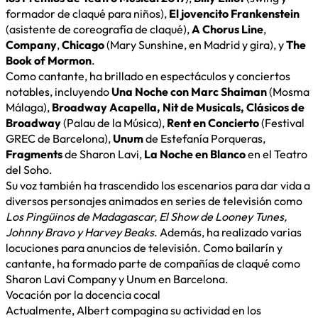
formador de claqué para niños),
El jovencito Frankenstein
(asistente de coreografía de claqué),
A Chorus Line
,
Company
,
Chicago
(Mary Sunshine, en Madrid y gira), y
The
Book of Mormon
.
Como cantante, ha brillado en espectáculos y conciertos
notables, incluyendo
Una Noche con Marc Shaiman
(Mosma
Málaga),
Broadway Acapella, Nit de Musicals, Clásicos de
Broadway
(Palau de la Música),
Rent en Concierto
(Festival
GREC de Barcelona),
Unum
de Estefanía Porqueras,
Fragments
de Sharon Lavi,
La Noche en Blanco
en el Teatro
del Soho.
Su voz también ha trascendido los escenarios para dar vida a
diversos personajes animados en series de televisión como
Los Pingüinos de Madagascar, El Show de Looney Tunes,
Johnny Bravo y Harvey Beaks
. Además, ha realizado varias
locuciones para anuncios de televisión. Como bailarín y
cantante, ha formado parte de compañías de claqué como
Sharon Lavi Company y Unum en Barcelona.
Vocación por la docencia cocal
Actualmente, Albert compagina su actividad en los