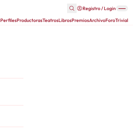
Registro / Login
s
Perfiles
Productoras
Teatros
Libros
Premios
Archivo
Foro
Trivial