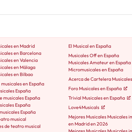
icales en Madrid
El Musical en España
icales en Barcelona
Musicales Off en España
icales en Valencia
Musicales Amateur en España
icales en Málaga
Micromusicales en España
icales en Bilbao
Acerca de Cartelera Musicale
e musicales en España
Foro Musicales en España
usicales España
e musicales España
Trivial Musicales en España
sicales España
Love4Musicals
 musicales España
Mejores Musicales Musicales i
eatro musical
en Madrid en 2026
s de teatro musical
Mejores Musicales Musicales i