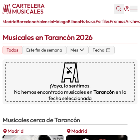
Noticias
Perfiles
Premios
Archiv
Madrid
Barcelona
Valencia
Málaga
Bilbao
Musicales en Tarancón 2026
Todos
Este fin de semana
Mes
Fecha
¡Vaya, lo sentimos!
No hemos encontrado musicales en
Tarancón
en la
fecha seleccionada
Musicales cerca de Tarancón
Madrid
Madrid