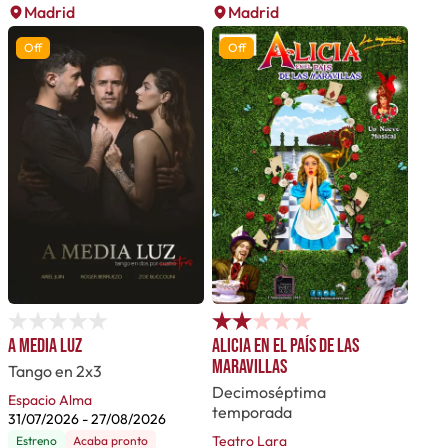
Madrid
Madrid
Off
Off
A media luz
Alicia en el país de las
maravillas
Tango en 2x3
Decimoséptima
Espacio Alma
temporada
31/07/2026
-
27/08/2026
Teatro Lara
Estreno
Acaba pronto