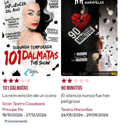
101 Dálmatas
90 minutos
La reinvención de un icono
El silencio nunca fue tan
peligroso
Gran Teatro Caixabank
Príncipe Pío
Teatro Maravillas
18/10/2026
-
27/12/2026
26/05/2026
-
29/09/2026
Próximamente