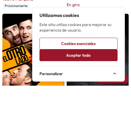
En gira
Próximamente
Utilizamos cookies
Este sitio utiliza cookies para mejorar su
experiencia de usuario.
Cookies esenciales
Aceptar todo
Personalizar
Avisarme
100
El otro lado de la cama
El fantasma de la ópera
Una sorprendente comedia
El musical más exitoso de la
teatral que te enamorará
historia