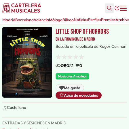
Noticias
Perfiles
Premios
Archiv
Madrid
Barcelona
Valencia
Málaga
Bilbao
Little shop of horrors
en la provincia de Madrid
Basada en la película de Roger Corman
0
0
1
0
Musicales Amateur
Me gusta
Aviso de novedades
Castellano
ENTRADAS Y SESIONES EN MADRID