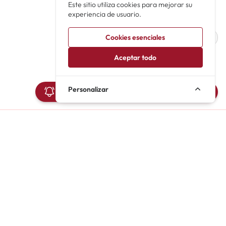
Este sitio utiliza cookies para mejorar su
experiencia de usuario.
Media
Cookies esenciales
Aceptar todo
Personalizar
Avisarme de novedades de Tarzán (2025)
Iniciar sesión
Registro
Contacto
s
info@carteleramusicales.es