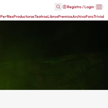
Registro / Login
s
Perfiles
Productoras
Teatros
Libros
Premios
Archivo
Foro
Trivial