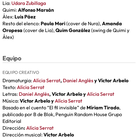
Lia:
Udara Zubillaga
Quimi:
Alfonso Marsán
Álex:
Luis Páez
Resto del elenco:
Paula Mori
(cover de Nura),
Amanda
Oropesa
(cover de Lia),
Quim González
(swing de Quimi y
Álex)
Equipo
EQUIPO CREATIVO
Dramaturgia:
Alícia Serrat
,
Daniel Anglès
y Víctor Arbelo
Texto:
Alícia Serrat
Letras:
Daniel Anglès
, Víctor Arbelo y
Alícia Serrat
Música:
Víctor Arbelo y
Alícia Serrat
Basado en el cuento “El fil invisible” de
Míriam Tirado
,
publicado por B de Blok, Penguin Random House Grupo
Editorial
Dirección
:
Alícia Serrat
Dirección musical:
Víctor Arbelo