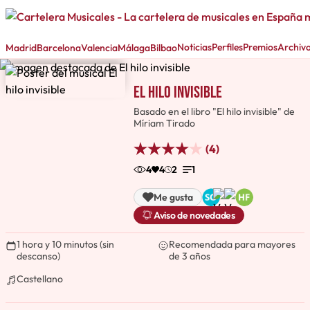
Noticias
Perfiles
Premios
Archiv
Madrid
Barcelona
Valencia
Málaga
Bilbao
El hilo invisible
Basado en el libro "El hilo invisible" de
Míriam Tirado
(4)
4
4
2
1
Me gusta
Aviso de novedades
1 hora y 10 minutos (sin
Recomendada para mayores
descanso)
de 3 años
Castellano