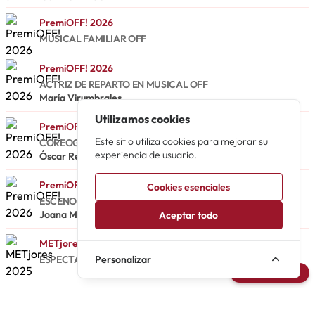
PremiOFF! 2026
MUSICAL FAMILIAR OFF
PremiOFF! 2026
ACTRIZ DE REPARTO EN MUSICAL OFF
María Virumbrales
Utilizamos cookies
PremiOFF! 2026
Este sitio utiliza cookies para mejorar su
COREOGRAFÍA EN MUSICAL OFF
experiencia de usuario.
Óscar Reyes
PremiOFF! 2026
Cookies esenciales
ESCENOGRAFÍA EN MUSICAL OFF
Joana Martí
Aceptar todo
METjores 2025
ESPECTÁCULO INFANTIL / FAMILIAR
Personalizar
Avisarme
Noticias