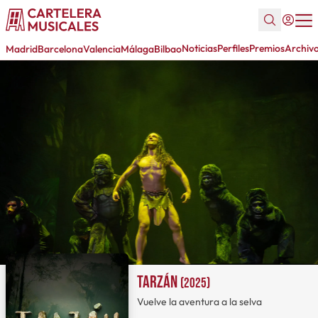
Noticias
Perfiles
Premios
Archiv
Madrid
Barcelona
Valencia
Málaga
Bilbao
Tarzán
(2025)
Vuelve la aventura a la selva