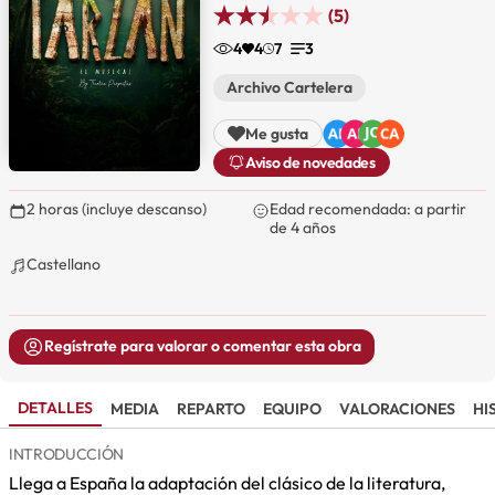
(5)
4
4
7
3
Archivo Cartelera
Me gusta
Aviso de novedades
2 horas (incluye descanso)
Edad recomendada: a partir
de 4 años
Castellano
Regístrate para valorar o comentar esta obra
DETALLES
MEDIA
REPARTO
EQUIPO
VALORACIONES
HI
INTRODUCCIÓN
Llega a España la adaptación del clásico de la literatura,