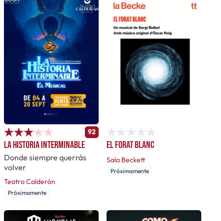
92
La Historia Interminable
El forat blanc
Donde siempre querrás
Sala Beckett
volver
Próximamente
Teatro Calderón
Próximamente