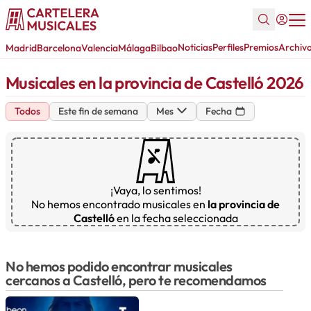
Noticias
Perfiles
Premios
Archiv
Madrid
Barcelona
Valencia
Málaga
Bilbao
Musicales en la provincia de Castelló 2026
Todos
Este fin de semana
Mes
Fecha
¡Vaya, lo sentimos!
No hemos encontrado musicales en
la provincia de
Castelló
en la fecha seleccionada
No hemos podido encontrar musicales
cercanos a Castelló, pero te recomendamos