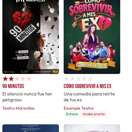
90 minutos
Cómo sobrevivir a mis ex
El silencio nunca fue tan
Una comedia para reírte
peligroso
de tus ex
Teatro Maravillas
Eixample Teatre
Estreno
Acaba pronto