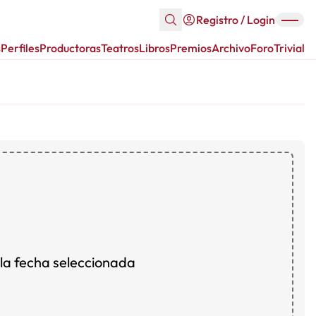
Registro / Login
s
Perfiles
Productoras
Teatros
Libros
Premios
Archivo
Foro
Trivial
la fecha seleccionada