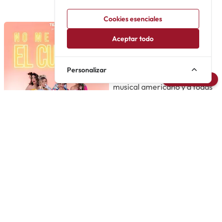
Próximamente
Cookies esenciales
Aceptar todo
Ella era Anita
Un homenaje a una figura
Personalizar
clave de la historia del teatro
Avisarme
musical americano y a todas
las mujeres que han abierto
puertas
Teatre Condal
Próximamente
89
No me toques el cuento
El otro lado del “y vivieron
felices y comieron perdices”