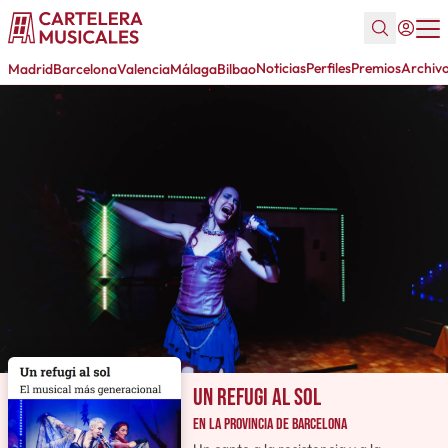
Noticias
Perfiles
Premios
Archiv
Madrid
Barcelona
Valencia
Málaga
Bilbao
Un refugi al sol
en la provincia de Barcelona