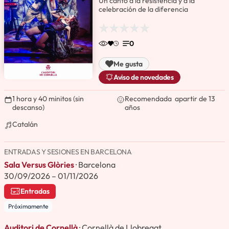
Un canto a la resistencia y a la
celebración de la diferencia
0
Me gusta
Aviso de novedades
1 hora y 40 minitos (sin
Recomendada apartir de 13
descanso)
años
Catalán
ENTRADAS Y SESIONES EN BARCELONA
Sala Versus Glòries
· Barcelona
30/09/2026 – 01/11/2026
Entradas
Próximamente
Auditori de Cornellà
· Cornellà de Llobregat