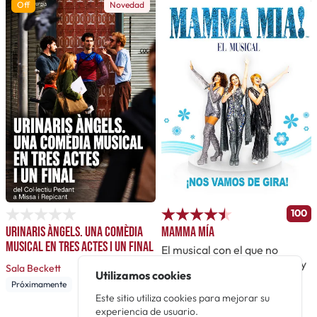
Off
Novedad
100
Urinaris Àngels. Una comèdia
Mamma mía
musical en tres actes i un final
El musical con el que no
podrás evitar cantar, bailar y
Sala Beckett
Utilizamos cookies
emocionarte al ritmo de las
Próximamente
canciones de ABBA
Este sitio utiliza cookies para mejorar su
experiencia de usuario.
Teatro Tívoli