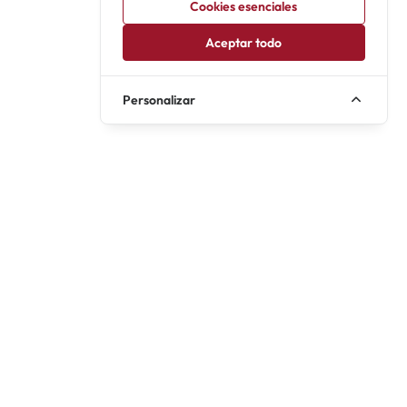
Cookies esenciales
Aceptar todo
Personalizar
Portada
Acerca de
Miguel Casares
Encuentra todos los musicales de toda España, no solo Madrid y
Barcelona. Fechas, horarios, reseñas, reparto y detalles en la
cartelera de musicales más completa de España.
Una página de
Love4Musicals
Cartelera musicales en Madrid