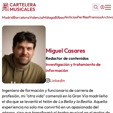
Noticias
Perfiles
Premios
Archiv
Madrid
Barcelona
Valencia
Málaga
Bilbao
Miguel Casares
Redactor de contenidos
Investigación y tratamiento de
información
Linkedin
Ingeniero de formación y funcionario de carrera de
profesión, mi "otra vida" comenzó en la Gran Vía madrileña
el día que se levantó el telón de
La Bella y la Bestia
. Aquella
experiencia no solo me convirtió en un apasionado del
género, sino que transformó el teatro musical en el motor de