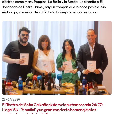
clásicos como Mary Poppins, La Bella y la Bestia, La sirenita o El
Jorobado de Notre Dame, hay un compás que lo hace posible. Sin
embargo, la música de la factoría Disney a menudo se ha ar...
28/07/2026
El Teatro del Soho CaixaBank desvela su temporada 26/27:
Llega 'Six', 'Houdini' y un gran concierto homenaje a las