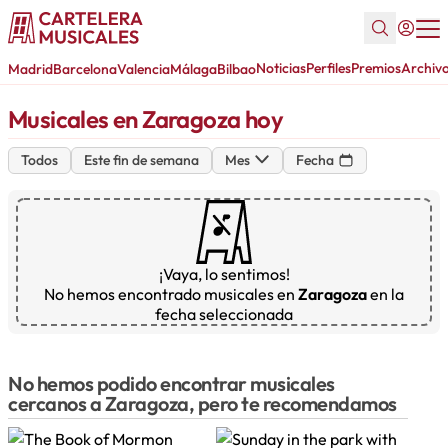
Noticias
Perfiles
Premios
Archiv
Madrid
Barcelona
Valencia
Málaga
Bilbao
Musicales en Zaragoza hoy
Todos
Este fin de semana
Mes
Fecha
¡Vaya, lo sentimos!
No hemos encontrado musicales en
Zaragoza
en la
fecha seleccionada
No hemos podido encontrar musicales
cercanos a Zaragoza, pero te recomendamos