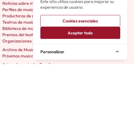
Este sitio utiliza cookies para mejorar su
Noticias sobre musicales en España
experiencia de usuario.
Perfiles de musicales España
Productoras de musicales España
Cookies esenciales
Teatros de musicales España
Biblioteca de musicales España
Aceptar todo
Premios del teatro musical
Organizaciones de teatro musical
Archivo de Musicales
Personalizar
Próximos musicales España
Avisos de musicales España
El Musical en España
Musicales Off en España
Musicales Amateur en España
Micromusicales en España
Acerca de Cartelera Musicales
Foro Musicales en España
Trivial Musicales en España
Love4Musicals