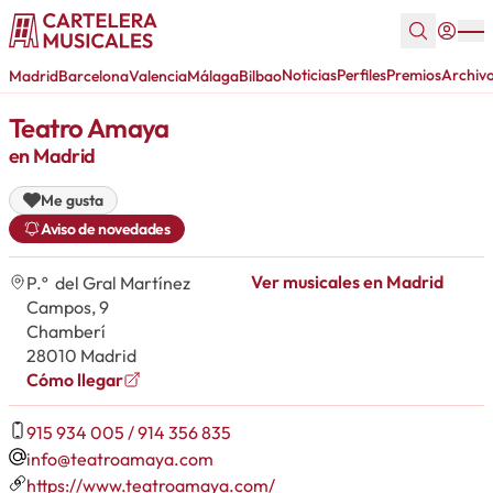
Noticias
Perfiles
Premios
Archiv
Madrid
Barcelona
Valencia
Málaga
Bilbao
Teatro Amaya
en Madrid
Me gusta
Aviso de novedades
Ver musicales en Madrid
P.º del Gral Martínez
Campos, 9
Chamberí
28010 Madrid
Cómo llegar
915 934 005 / 914 356 835
info@teatroamaya.com
https://www.teatroamaya.com/