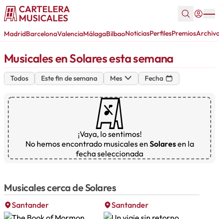
Noticias
Perfiles
Premios
Archiv
Madrid
Barcelona
Valencia
Málaga
Bilbao
Musicales en Solares esta semana
Todos
Este fin de semana
Mes
Fecha
¡Vaya, lo sentimos!
No hemos encontrado musicales en
Solares
en la
fecha seleccionada
Musicales cerca de Solares
Santander
Santander