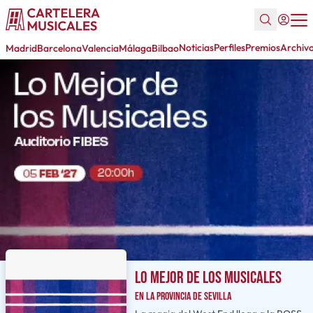
Noticias
Perfiles
Premios
Archiv
Madrid
Barcelona
Valencia
Málaga
Bilbao
Lo mejor de los musicales
en la provincia de Sevilla