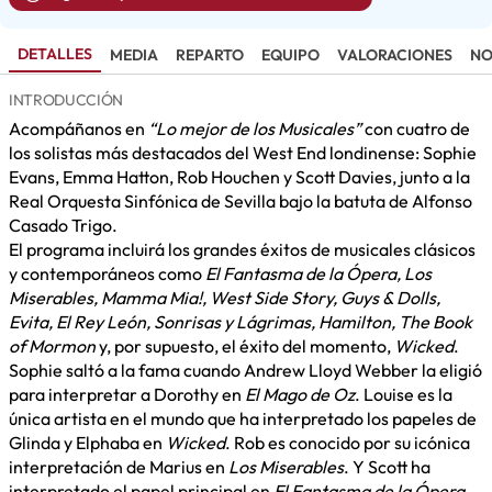
DETALLES
MEDIA
REPARTO
EQUIPO
VALORACIONES
NO
INTRODUCCIÓN
Acompáñanos en
“Lo mejor de los Musicales”
con cuatro de
los solistas más destacados del West End londinense: Sophie
Evans, Emma Hatton, Rob Houchen y Scott Davies, junto a la
Real Orquesta Sinfónica de Sevilla bajo la batuta de Alfonso
Casado Trigo.
El programa incluirá los grandes éxitos de musicales clásicos
y contemporáneos como
El Fantasma de la Ópera, Los
Miserables, Mamma Mia!, West Side Story, Guys & Dolls,
Evita, El Rey León, Sonrisas y Lágrimas, Hamilton, The Book
of Mormon
y, por supuesto, el éxito del momento,
Wicked
.
Sophie saltó a la fama cuando Andrew Lloyd Webber la eligió
para interpretar a Dorothy en
El Mago de Oz
. Louise es la
única artista en el mundo que ha interpretado los papeles de
Glinda y Elphaba en
Wicked
. Rob es conocido por su icónica
interpretación de Marius en
Los Miserables
. Y Scott ha
interpretado el papel principal en
El Fantasma de la Ópera