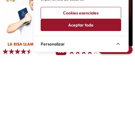
Cookies esenciales
Aceptar todo
Personalizar
Avisarme
100
The Book of Mormon
Un viaje sin retorno
La risa llama a tu puerta
En gira
Teatro Olympia
Próximamente
En gira
Próximamente
Amateur
Novedad