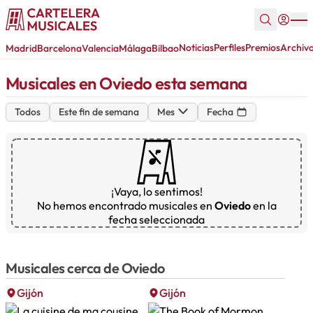
Noticias
Perfiles
Premios
Archiv
Madrid
Barcelona
Valencia
Málaga
Bilbao
Musicales en Oviedo esta semana
Todos
Este fin de semana
Mes
Fecha
¡Vaya, lo sentimos!
No hemos encontrado musicales en
Oviedo
en la
fecha seleccionada
Musicales cerca de Oviedo
Gijón
Gijón