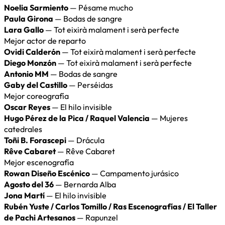
Noelia Sarmiento
— Pésame mucho
Paula Girona
— Bodas de sangre
Lara Gallo
— Tot eixirà malament i serà perfecte
Mejor actor de reparto
Ovidi Calderón
— Tot eixirà malament i serà perfecte
Diego Monzón
— Tot eixirà malament i serà perfecte
Antonio MM
— Bodas de sangre
Gaby del Castillo
— Perséidas
Mejor coreografía
Oscar Reyes
— El hilo invisible
Hugo Pérez de la Pica / Raquel Valencia
— Mujeres
catedrales
Toñi B. Forascepi
— Drácula
Rêve Cabaret
— Rêve Cabaret
Mejor escenografía
Rowan Diseño Escénico
— Campamento jurásico
Agosto del 36
— Bernarda Alba
Jona Martí
— El hilo invisible
Rubén Yuste / Carlos Tomillo / Ras Escenografías / El Taller
de Pachi Artesanos
— Rapunzel