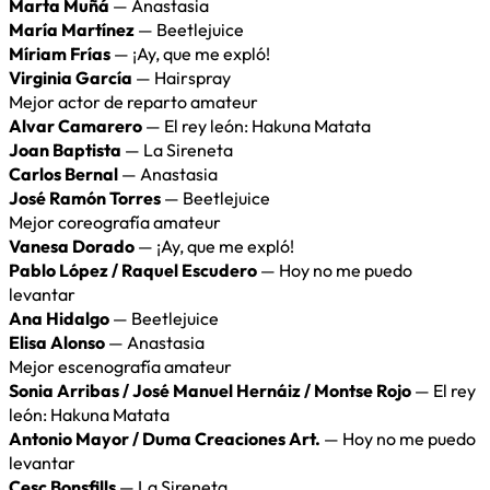
Marta Muñá
— Anastasia
María Martínez
— Beetlejuice
Míriam Frías
— ¡Ay, que me expló!
Virginia García
— Hairspray
Mejor actor de reparto amateur
Alvar Camarero
— El rey león: Hakuna Matata
Joan Baptista
— La Sireneta
Carlos Bernal
— Anastasia
José Ramón Torres
— Beetlejuice
Mejor coreografía amateur
Vanesa Dorado
— ¡Ay, que me expló!
Pablo López / Raquel Escudero
— Hoy no me puedo
levantar
Ana Hidalgo
— Beetlejuice
Elisa Alonso
— Anastasia
Mejor escenografía amateur
Sonia Arribas / José Manuel Hernáiz / Montse Rojo
— El rey
león: Hakuna Matata
Antonio Mayor / Duma Creaciones Art.
— Hoy no me puedo
levantar
Cesc Bonsfills
— La Sireneta