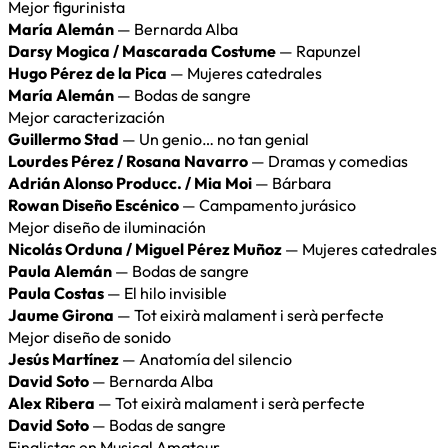
Mejor figurinista
María Alemán
— Bernarda Alba
Darsy Mogica / Mascarada Costume
— Rapunzel
Hugo Pérez de la Pica
— Mujeres catedrales
María Alemán
— Bodas de sangre
Mejor caracterización
Guillermo Stad
— Un genio… no tan genial
Lourdes Pérez / Rosana Navarro
— Dramas y comedias
Adrián Alonso Producc. / Mia Moi
— Bárbara
Rowan Diseño Escénico
— Campamento jurásico
Mejor diseño de iluminación
Nicolás Orduna / Miguel Pérez Muñoz
— Mujeres catedrales
Paula Alemán
— Bodas de sangre
Paula Costas
— El hilo invisible
Jaume Girona
— Tot eixirà malament i serà perfecte
Mejor diseño de sonido
Jesús Martínez
— Anatomía del silencio
David Soto
— Bernarda Alba
Alex Ribera
— Tot eixirà malament i serà perfecte
David Soto
— Bodas de sangre
Finalistas en Musical Amateur