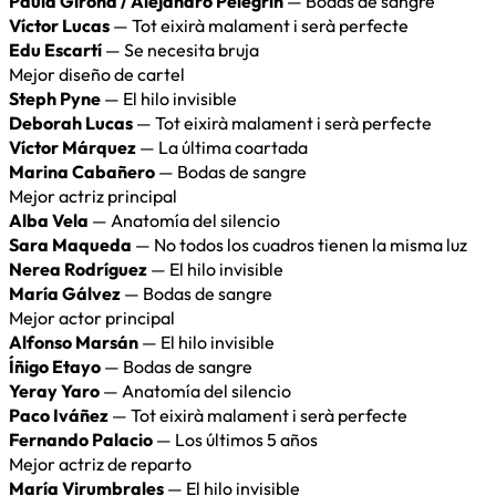
Paula Girona / Alejandro Pelegrín
— Bodas de sangre
Víctor Lucas
— Tot eixirà malament i serà perfecte
Edu Escartí
— Se necesita bruja
Mejor diseño de cartel
Steph Pyne
— El hilo invisible
Deborah Lucas
— Tot eixirà malament i serà perfecte
Víctor Márquez
— La última coartada
Marina Cabañero
— Bodas de sangre
Mejor actriz principal
Alba Vela
— Anatomía del silencio
Sara Maqueda
— No todos los cuadros tienen la misma luz
Nerea Rodríguez
— El hilo invisible
María Gálvez
— Bodas de sangre
Mejor actor principal
Alfonso Marsán
— El hilo invisible
Íñigo Etayo
— Bodas de sangre
Yeray Yaro
— Anatomía del silencio
Paco Iváñez
— Tot eixirà malament i serà perfecte
Fernando Palacio
— Los últimos 5 años
Mejor actriz de reparto
María Virumbrales
— El hilo invisible