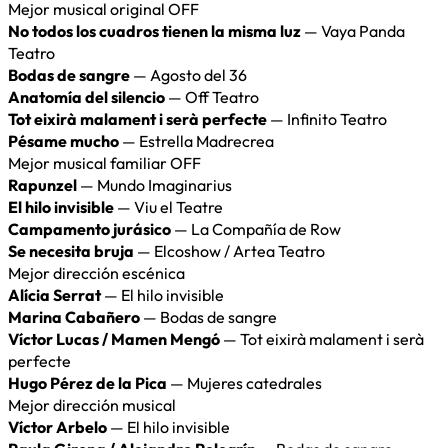
Mejor musical original OFF
No todos los cuadros tienen la misma luz
— Vaya Panda
Teatro
Bodas de sangre
— Agosto del 36
Anatomía del silencio
— Off Teatro
Tot eixirà malament i serà perfecte
— Infinito Teatro
Pésame mucho
— Estrella Madrecrea
Mejor musical familiar OFF
Rapunzel
— Mundo Imaginarius
El hilo invisible
— Viu el Teatre
Campamento jurásico
— La Compañía de Row
Se necesita bruja
— Elcoshow / Artea Teatro
Mejor dirección escénica
Alícia Serrat
— El hilo invisible
Marina Cabañero
— Bodas de sangre
Víctor Lucas / Mamen Mengó
— Tot eixirà malament i serà
perfecte
Hugo Pérez de la Pica
— Mujeres catedrales
Mejor dirección musical
Víctor Arbelo
— El hilo invisible