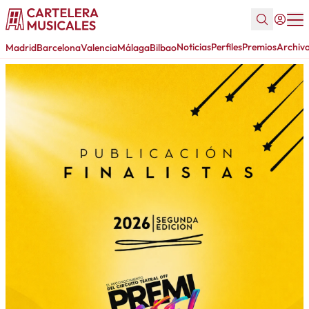
Noticias
Perfiles
Premios
Archiv
Madrid
Barcelona
Valencia
Málaga
Bilbao