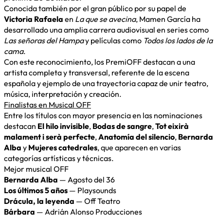
Conocida también por el gran público por su papel de
Victoria Rafaela
en
La que se avecina
, Mamen García ha
desarrollado una amplia carrera audiovisual en series como
Las señoras del Hampa
y películas como
Todos los lados de la
cama
.
Con este reconocimiento, los PremiOFF destacan a una
artista completa y transversal, referente de la escena
española y ejemplo de una trayectoria capaz de unir teatro,
música, interpretación y creación.
Finalistas en Musical OFF
Entre los títulos con mayor presencia en las nominaciones
destacan
El hilo invisible
,
Bodas de sangre
,
Tot eixirà
malament i serà perfecte
,
Anatomía del silencio
,
Bernarda
Alba
y
Mujeres catedrales
, que aparecen en varias
categorías artísticas y técnicas.
Mejor musical OFF
Bernarda Alba
— Agosto del 36
Los últimos 5 años
— Playsounds
Drácula, la leyenda
— Off Teatro
Bárbara
— Adrián Alonso Producciones