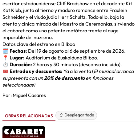
escritor estadounidense Cliff Bradshaw en el decadente Kit
Kat Klub, junto al tierno y maduro romance entre Fraulein
Schneider y el viudo judío Herr Schultz. Todo ello, bajo la
atenta y cínica mirada del Maestro de Ceremonias, sirviendo
el cabaret como una potente metáfora frente al auge
imparable del nazismo.
Datos clave del estreno en Bilbao
🗓️
Fechas:
Del 19 de agosto al 6 de septiembre de 2026.
📍
Lugar:
Auditorium de Euskalduna Bilbao.
⏱️
Duración:
2 horas y 30 minutos (descanso incluido).
🎟️
Entradas y descuentos:
Ya a la venta
(
El musical arranca
su preventa con un
20% de descuento
en funciones
seleccionadas)
Por:
Miguel Casares
Desplegar todo
OBRAS RELACIONADAS