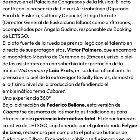
de mayo en el Palacio de Congresos y de la Música. El acto
contó con la presencia de Leixuri Arrizabalaga (Diputada
Foral de Euskera, Cultura y Deporte) e Iñigo Iturrate
(Director General de Euskalduna Bilbao) como anfitriones,
acompañados por Angela Gudino, responsable de Booking
de LETSGO.
El plato fuerte de la rueda de prensa llegó con el talento en
directo de sus protagonistas,
Víctor Palmero
, que encarnará
al magnético Maestro de Ceremonias (Emcee), erizó la piel
de los asistentes con una soberbia interpretación de la
mítica
Wilkommen
y
Laia Prats
, en su debut oficial ante la
prensa en la piel de la extravagante Sally Bowles, demostró
el altísimo nivel de la producción defendiendo el
emblemático tema
Cabaret
.
Una experiencia 360º
Bajo la dirección de
Federico Bellone
, esta versión de
Cabaret
se desmarca de los montajes tradicionales para
ofrecer una
experiencia interactiva total
. El departamento
creativo de LETSGO, capitaneado por el galardonado
Felype
de Lima
, rediseñará por completo el patio de butacas de
Euskalduna Bilbao. Escenario y público se fusionarán en un