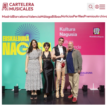
Noticias
Perfiles
Premios
Archiv
Madrid
Barcelona
Valencia
Málaga
Bilbao