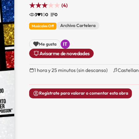
(4)
3
1
0
0
Archivo Cartelera
Musicales Off
Me gusta
Avisarme de novedades
1 hora y 25 minutos (sin descanso)
Castella
Regístrate para valorar o comentar esta obra