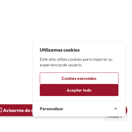
Utilizamos cookies
Este sitio utiliza cookies para mejorar su
experiencia de usuario.
Cookies esenciales
Aceptar todo
Personalizar
Avisarme de novedades de Los tacones de papá (2024)
Media