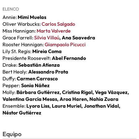
ELENCO
Annie:
Mimi Muelas
Oliver Warbucks:
Carlos Salgado
Miss Hannigan:
Marta Valverde
Grace Farrell:
Silvia Villaú
, Ana Saavedra
Rooster Hannigan:
Giampaolo Picucci
Lily St. Regis:
Mireia Coma
Presidente Roosevelt:
Abel Fernando
Drake:
Sebastián Atienza
Bert Healy:
Alessandro Prota
Duffy:
Carmen Carrasco
Pepper:
Sonia Náñez
Molly:
Bárbara Gutiérrez, Cristina Rigal, Vega Vázquez,
Valentina García Mesas, Aroa Haren, Nahia Zuara
Ensemble:
Lyora Liss, Laura Muriel, Jonathan Vidal,
Néstor Gutiérrez
Equipo