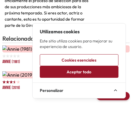
oficialmente el proceso de selección para dos
de sus producciones más ambiciosas de la
próxima temporada. Si eres actor, actriz o
cantante, esta es tu oportunidad de formar
parte de la Gira Nacional 2026/27 de d...
Utilizamos cookies
Relacionadas
Este sitio utiliza cookies para mejorar su
experiencia de usuario.
Cookies esenciales
Annie
Annie
Annie
(1981)
(2000)
(2010)
Aceptar todo
Annie
Annie Jr.
(2019)
(2025)
Personalizar
Avisarme