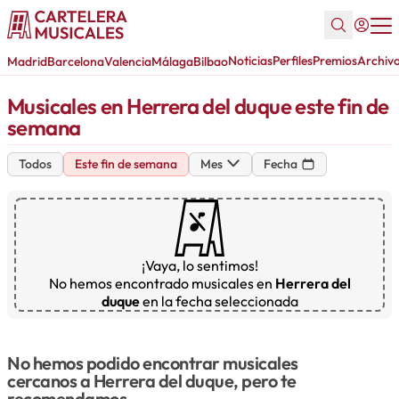
Noticias
Perfiles
Premios
Archiv
Madrid
Barcelona
Valencia
Málaga
Bilbao
Musicales en Herrera del duque este fin de
semana
Todos
Este fin de semana
Mes
Fecha
¡Vaya, lo sentimos!
No hemos encontrado musicales en
Herrera del
duque
en la fecha seleccionada
No hemos podido encontrar musicales
cercanos a Herrera del duque, pero te
recomendamos