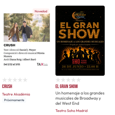
Novedad
Crush
El gran show
Un homenaje a los grandes
Teatre Akadèmia
musicales de Broadway y
Próximamente
del West End
Teatro Soho Madrid