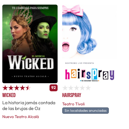
92
Wicked
Hairspray
La historia jamás contada
Teatro Tívoli
de las brujas de Oz
Sin localidades anunciadas
Nuevo Teatro Alcalá