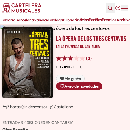
Noticias
Perfiles
Premios
Archiv
Madrid
Barcelona
Valencia
Málaga
Bilbao
La ópera de los tres centavos
en la provincia de Cantabria
(2)
2
0
1
0
Me gusta
Aviso de novedades
2 horas (sin descanso)
Castellano
ENTRADAS Y SESIONES EN CANTABRIA
Gira España