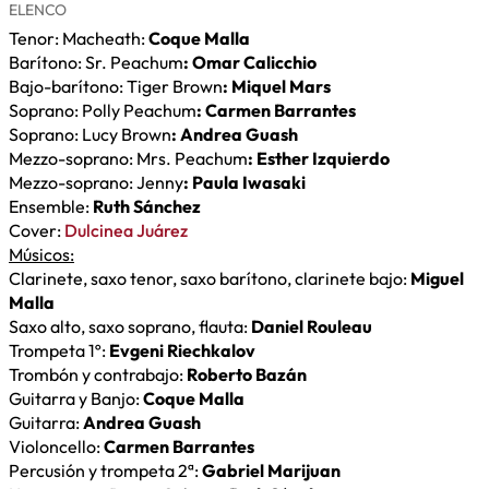
ELENCO
Tenor: Macheath:
Coque Malla
Barítono: Sr. Peachum
: Omar Calicchio
Bajo-barítono: Tiger Brown
: Miquel Mars
Soprano: Polly Peachum
: Carmen Barrantes
Soprano: Lucy Brown
: Andrea Guash
Mezzo-soprano: Mrs. Peachum
: Esther Izquierdo
Mezzo-soprano: Jenny
: Paula Iwasaki
Ensemble:
Ruth Sánchez
Cover:
Dulcinea Juárez
Músicos:
Clarinete, saxo tenor, saxo barítono, clarinete bajo:
Miguel
Malla
Saxo alto, saxo soprano, flauta:
Daniel Rouleau
Trompeta 1º:
Evgeni Riechkalov
Trombón y contrabajo:
Roberto Bazán
Guitarra y Banjo:
Coque Malla
Guitarra:
Andrea Guash
Violoncello:
Carmen Barrantes
Percusión y trompeta 2ª:
Gabriel Marijuan