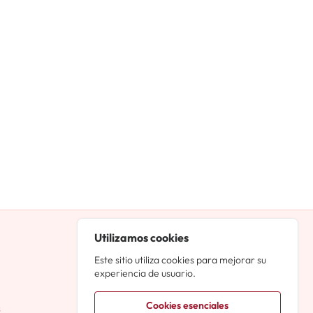
Iniciar sesión
Utilizamos cookies
Registro
Este sitio utiliza cookies para mejorar su
experiencia de usuario.
Contacto
Cookies esenciales
s
info@carteleramusicales.es