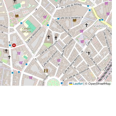
Leaflet
|
© OpenStreetMap