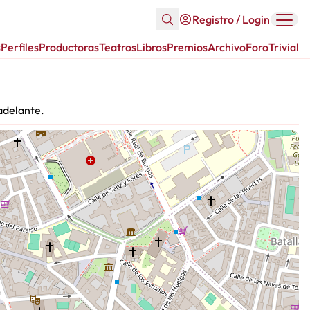
Registro / Login
s
Perfiles
Productoras
Teatros
Libros
Premios
Archivo
Foro
Trivial
adelante.