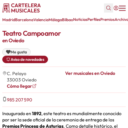
Noticias
Perfiles
Premios
Archiv
Madrid
Barcelona
Valencia
Málaga
Bilbao
Teatro Campoamor
en Oviedo
Me gusta
Aviso de novedades
Ver musicales en Oviedo
C. Pelayo
33003 Oviedo
Cómo llegar
985 207 590
Inaugurado en
1892
, este teatro es mundialmente conocido
por ser la sede oficial de la ceremonia de entrega de los
Premios Princesa de Asturias
. Como detalle histórico, el