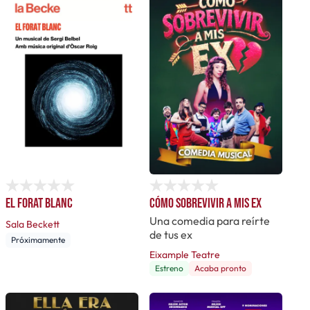
El forat blanc
Cómo sobrevivir a mis ex
Una comedia para reírte
Sala Beckett
de tus ex
Próximamente
Eixample Teatre
Estreno
Acaba pronto