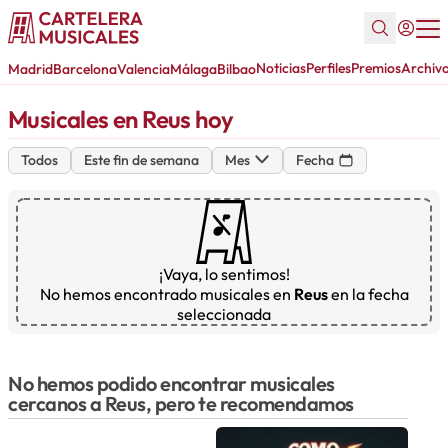
Noticias
Perfiles
Premios
Archiv
Madrid
Barcelona
Valencia
Málaga
Bilbao
Musicales en Reus hoy
Todos
Este fin de semana
Mes
Fecha
¡Vaya, lo sentimos!
No hemos encontrado musicales en
Reus
en la fecha
seleccionada
No hemos podido encontrar musicales
cercanos a Reus, pero te recomendamos