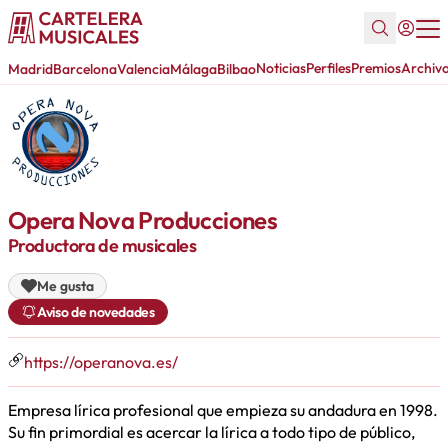
Noticias
Perfiles
Premios
Archiv
Madrid
Barcelona
Valencia
Málaga
Bilbao
Opera Nova Producciones
Productora de musicales
Me gusta
Aviso de novedades
https://operanova.es/
Empresa lírica profesional que empieza su andadura en 1998.
Su fin primordial es acercar la lírica a todo tipo de público,