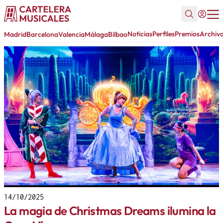
Noticias
Perfiles
Premios
Archiv
Madrid
Barcelona
Valencia
Málaga
Bilbao
14/10/2025
La magia de Christmas Dreams ilumina la