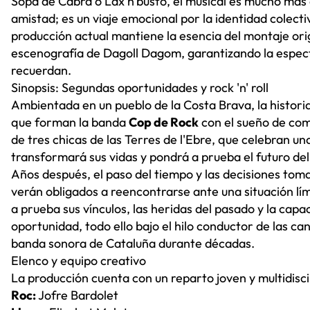
Sopa de Cabra o Lax'n'busto, el musical es mucho más 
amistad; es un viaje emocional por la identidad colect
producción actual mantiene la esencia del montaje origi
escenografía de Dagoll Dagom, garantizando la espect
recuerdan.
Sinopsis: Segundas oportunidades y rock 'n' roll
Ambientada en un pueblo de la Costa Brava, la histori
que forman la banda
Cop de Rock
con el sueño de com
de tres chicas de las Terres de l'Ebre, que celebran un
transformará sus vidas y pondrá a prueba el futuro del
Años después, el paso del tiempo y las decisiones toma
verán obligados a reencontrarse ante una situación lí
a prueba sus vínculos, las heridas del pasado y la cap
oportunidad, todo ello bajo el hilo conductor de las c
banda sonora de Cataluña durante décadas.
Elenco y equipo creativo
La producción cuenta con un reparto joven y multidisc
Roc:
Jofre Bardolet