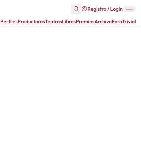
Registro / Login
s
Perfiles
Productoras
Teatros
Libros
Premios
Archivo
Foro
Trivial