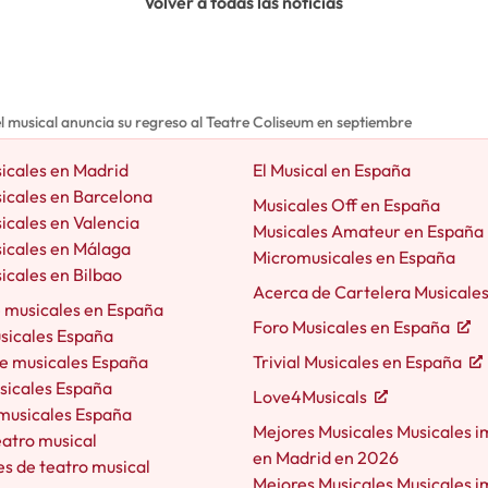
Volver a todas las noticias
l musical anuncia su regreso al Teatre Coliseum en septiembre
icales en Madrid
El Musical en España
icales en Barcelona
Musicales Off en España
icales en Valencia
Musicales Amateur en España
icales en Málaga
Micromusicales en España
icales en Bilbao
Acerca de Cartelera Musicale
e musicales en España
Foro Musicales en España
usicales España
e musicales España
Trivial Musicales en España
sicales España
Love4Musicals
 musicales España
Mejores Musicales Musicales i
eatro musical
en Madrid en 2026
s de teatro musical
Mejores Musicales Musicales i