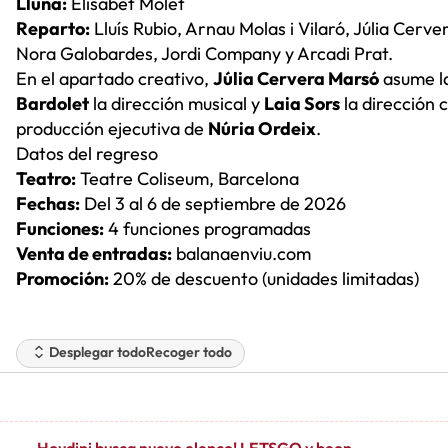
Lluna:
Elisabet Molet
Reparto:
Lluís Rubio, Arnau Molas i Vilaró, Júlia Cerv
Nora Galobardes, Jordi Company y Arcadi Prat.
En el apartado creativo,
Júlia Cervera Marsó
asume la
Bardolet
la dirección musical y
Laia Sors
la dirección c
producción ejecutiva de
Núria Ordeix
.
Datos del regreso
Teatro:
Teatre Coliseum, Barcelona
Fechas:
Del 3 al 6 de septiembre de 2026
Funciones:
4 funciones programadas
Venta de entradas:
balanaenviu.com
Promoción:
20% de descuento (unidades limitadas)
Desplegar todo
Recoger todo
Houdini busca nuevo elenco! LETSGO y beon.