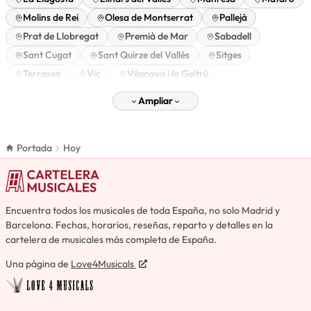
Molins de Rei
Olesa de Montserrat
Pallejà
Prat de Llobregat
Premià de Mar
Sabadell
Sant Cugat
Sant Quirze del Vallès
Sitges
Terrassa
Vic
Vilanova i la Geltrú
Ampliar
Portada
Hoy
Encuentra todos los musicales de toda España, no solo Madrid y
Barcelona. Fechas, horarios, reseñas, reparto y detalles en la
cartelera de musicales más completa de España.
Una página de
Love4Musicals