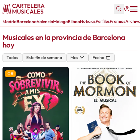
Noticias
Perfiles
Premios
Archiv
Madrid
Barcelona
Valencia
Málaga
Bilbao
Musicales en la provincia de Barcelona
hoy
Todos
Este fin de semana
Mes
Fecha
Off