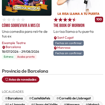
100
Cómo sobrevivir a mis ex
The Book of Mormon
Una comedia para reírte de
La risa llama a tu puerta
tus ex
Sant Cugat
Eixample Teatre
Fechas sin confirmar
Barcelona
Manresa
18/07/2026
-
29/08/2026
Fechas sin confirmar
Estreno
Acaba pronto
Provincia de Barcelona
Aviso de novedades
LOCALIDADES
Barcelona
Castelldefels
Cornellà de Llobregat
La Llagosta
Llinars del Vallès
Manresa
Mataró